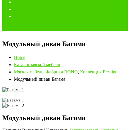
Полезное
Контакты
Основная коллекция
Модульный диван Багама
Home
Каталог мягкой мебели
Мягкая мебель
,
Фабрика BONO
,
Коллекция Prestige
Модульный диван Багама
Модульный диван Багама