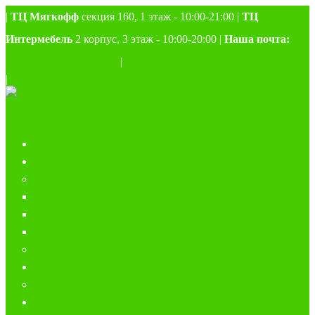
|
ТЦ Мягкофф
секция 160, 1 этаж - 10:00-21:00 |
ТЦ
Интермебель
2 корпус, 3 этаж - 10:00-20:00 |
Наша почта:
samara3-lion@yandex.ru
|
|
Главная
Каталог
ФАБРИКА BONO
КОЛЛЕКЦИЯ COMFORT
КОЛЛЕКЦИЯ PRESTIGE
КРЕСЛА
РАСПРОДАЖА С ПОДИУМА
О магазине
О ФАБРИКЕ BONO
Акции