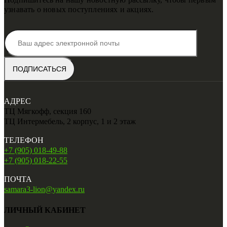
узнавать о новых поступлениях и акциях.
АДРЕС
ТЦ Мягкофф, секция 160
ТЦ Интермебель, 2 корпус, 1 и 2 этаж
ТЕЛЕФОН
+7 (905) 018-49-88
+7 (905) 018-22-55
ПОЧТА
samara3-lion@yandex.ru
ЛИЧНЫЙ КАБИНЕТ