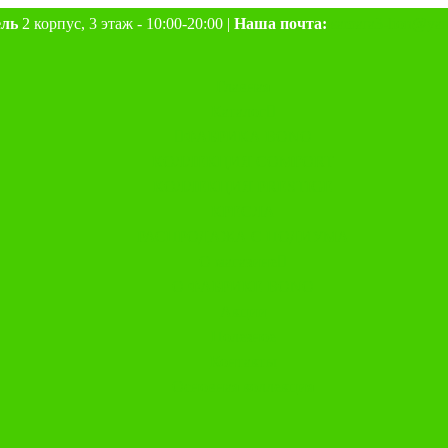
ель
2 корпус, 3 этаж - 10:00-20:00 |
Наша почта:
samara3-lion@yan
Главная
Каталог
ФАБРИКА BONO
КОЛЛЕКЦИЯ COMFORT
КОЛЛЕКЦИЯ PRESTIGE
КРЕСЛА
РАСПРОДАЖА С ПОДИУМА
О магазине
О ФАБРИКЕ BONO
Акции
Полезное
Контакты
Основная коллекция