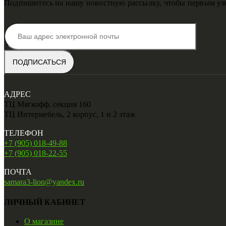
Подпишитесь на нашу новостную рассылку, чтобы первым узн
АДРЕС
ТЦ Мягкофф, секция 160
ТЦ Интермебель, 2 корпус, 1 и 2 этаж
ТЕЛЕФОН
+7 (905) 018-49-88
+7 (905) 018-22-55
ПОЧТА
samara3-lion@yandex.ru
ЛИЧНЫЙ КАБИНЕТ
О магазине