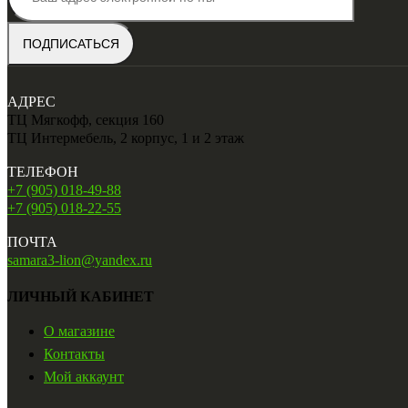
АДРЕС
ТЦ Мягкофф, секция 160
ТЦ Интермебель, 2 корпус, 1 и 2 этаж
ТЕЛЕФОН
+7 (905) 018-49-88
+7 (905) 018-22-55
ПОЧТА
samara3-lion@yandex.ru
ЛИЧНЫЙ КАБИНЕТ
О магазине
Контакты
Мой аккаунт