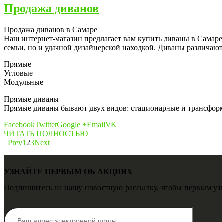
Продажа диванов
Продажа диванов в Самаре
Наш интернет-магазин предлагает вам купить диваны в Самаре
семьи, но и удачной дизайнерской находкой. Диваны различаю
Прямые
Угловые
Модульные
Прямые диваны
Прямые диваны бывают двух видов: стационарные и трансформ
Facebook
Twitter
Google +
Email
VK
ЧИТАТЬ ПОЛНОСТЬЮ
Prev
1
2
3
Next
УЗНАЙТЕ ПЕРВЫМ ОБ АКЦИЯХ
Подпишитесь на нашу новостную рассылку, чтобы первым узн