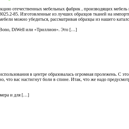
укцию отечественных мебельных фабрик , производящих мебель 
13025.2-85. Изготовленные из лучших образцов тканей на импо
ебели можно убедиться, рассматривая образцы из нашего катало
Bono, DiWell или «Триллион». Это […]
 использования в центре образовалась огромная пролежень. С эт
но, что вас настигнут боли в спине. Итак, что же надо предусмо
мера и для […]