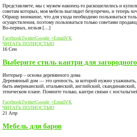
Представляете, мы с мужем наконец-то раскошелились и купили
советам которых, моя мебель выглядит безупречно, и теперь хо
Обращу внимание, что для ухода необходимо пользоваться тол
осуществления, поэтому пользоваться только советами продавца
Во-первых, нельзя […]
Facebook
Twitter
Google +
Email
VK
ЧИТАТЬ ПОЛНОСТЬЮ
16
Сен
Выберите стиль кантри для загородного
Интерьер – основа деревянного дома
Деревянный дом — это ценность, за которой нужно ухаживать, 
быть американский, итальянский, английский, скандинавский,
этническом плане. Помните только, кантри связан с ностальгие
Facebook
Twitter
Google +
Email
VK
ЧИТАТЬ ПОЛНОСТЬЮ
21
Апр
Мебель для баров