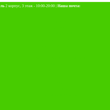
ель
2 корпус, 3 этаж - 10:00-20:00 |
Наша почта:
samara3-lion@yan
Главная
Каталог
ФАБРИКА BONO
КОЛЛЕКЦИЯ COMFORT
КОЛЛЕКЦИЯ PRESTIGE
КРЕСЛА
РАСПРОДАЖА С ПОДИУМА
О магазине
О ФАБРИКЕ BONO
Акции
Полезное
Контакты
Основная коллекция