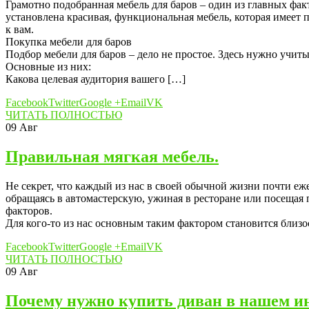
Грамотно подобранная мебель для баров – один из главных фа
установлена красивая, функциональная мебель, которая имеет 
к вам.
Покупка мебели для баров
Подбор мебели для баров – дело не простое. Здесь нужно учит
Основные из них:
Какова целевая аудитория вашего […]
Facebook
Twitter
Google +
Email
VK
ЧИТАТЬ ПОЛНОСТЬЮ
09
Авг
Правильная мягкая мебель.
Не секрет, что каждый из нас в своей обычной жизни почти еже
обращаясь в автомастерскую, ужиная в ресторане или посещая
факторов.
Для кого-то из нас основным таким фактором становится близо
Facebook
Twitter
Google +
Email
VK
ЧИТАТЬ ПОЛНОСТЬЮ
09
Авг
Почему нужно купить диван в нашем ин